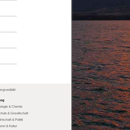
ergrundbild
log
iologie & Chemie
chule & Gesellschaft
rtschaft & Politik
nst & Kultur