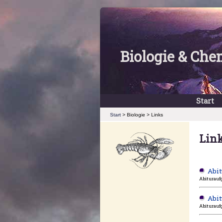
Biologie & Che
Start
Start
> Biologie > Links
Link
Abit
Abiturauf
Abi
Abiturauf