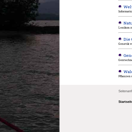
Welt
Informati
Nat
Lexikon z
Die
Genetik v
Gen
Gentechno
Wald
Pflanzen 
Seitenan
Startseit