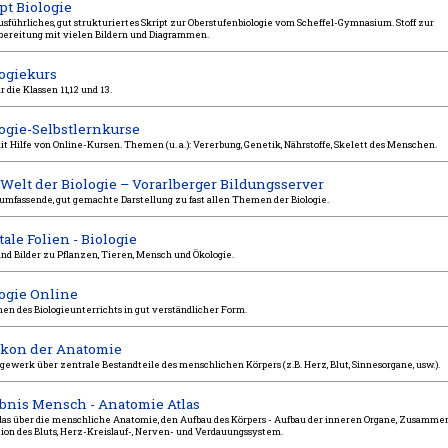
pt Biologie
usführliches, gut strukturiertes Skript zur Oberstufenbiologie vom Scheffel-Gymnasium. Stoff zur
bereitung mit vielen Bildern und Diagrammen.
ogiekurs
r die Klassen 11,12 und 13.
ogie-Selbstlernkurse
it Hilfe von Online-Kursen. Themen (u. a.): Vererbung, Genetik, Nährstoffe, Skelett des Menschen.
 Welt der Biologie – Vorarlberger Bildungsserver
 umfassende, gut gemachte Darstellung zu fast allen Themen der Biologie.
tale Folien - Biologie
nd Bilder zu Pflanzen, Tieren, Mensch und Ökologie.
ogie Online
en des Biologieunterrichts in gut verständlicher Form.
ikon der Anatomie
ewerk über zentrale Bestandteile des menschlichen Körpers (z.B. Herz, Blut, Sinnesorgane, usw.).
bnis Mensch - Anatomie Atlas
las über die menschliche Anatomie, den Aufbau des Körpers - Aufbau der inneren Organe, Zusamm
ion des Bluts, Herz-Kreislauf-, Nerven- und Verdauungssystem.