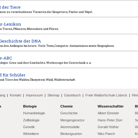
 der Tiere
onen zu verschiedenen Tierarten der Säugetiere, Fische und Vögel.
ur-Lexikon
u Tieren, Pflanzen, Mineralien und Pilzen.
 Geschichte der DNA
on den Anfängen bis heute. Viele Tests, Computer-Animationen sowie Biographien.
e-ABC
logie: Gene und ihre Geschichte, Werkzeuge der Gentechnik u. a.
 für Schüler
und Tiere des Waldes, Ökosystem Wald, Waldwirtschaft.
fang
|
Kontakt
|
Impressum
|
Sitemap
|
Gästebuch
|
Freie Waldorfschule Lübeck
|
Hint
e
Biologie
Chemie
Wissenschaftler
B
Humanbiologie
Geschichte
Albert Einstein
B
Zellbiologie
Mengengesetze
Hans-Peter Dürr
S
Genetik
Atommodelle
Gerald Hüther
Wi
Wirbeltiere
Bindungsarten
Niko Paech
Ku