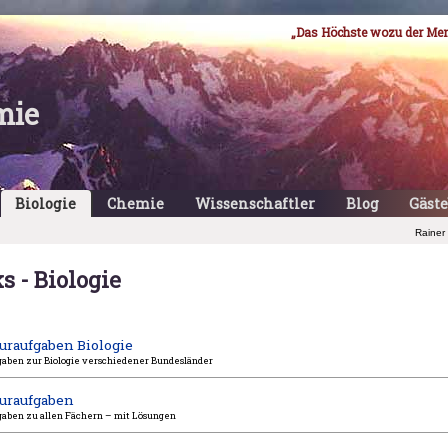
„Das Höchste wozu der Men
mie
Biologie
Chemie
Wissenschaftler
Blog
Gäst
Rainer
s - Biologie
uraufgaben Biologie
gaben zur Biologie verschiedener Bundesländer
turaufgaben
gaben zu allen Fächern – mit Lösungen