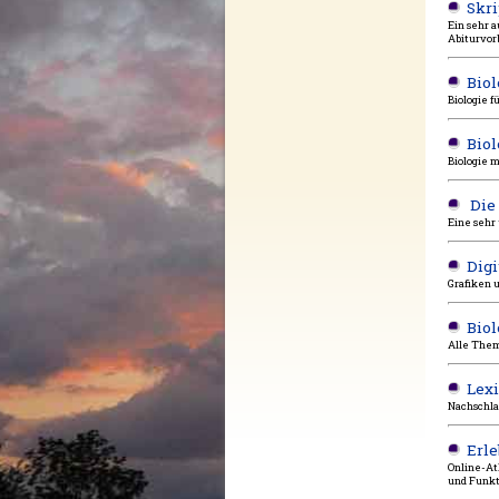
Skri
Ein sehr a
Abiturvor
Biol
Biologie fü
Biol
Biologie m
Die
Eine sehr
Digi
Grafiken u
Biol
Alle Them
Lex
Nachschlag
Erle
Online-At
und Funkt