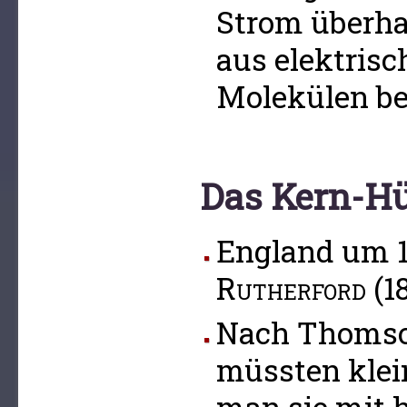
Strom überhau
aus elektrisc
Molekülen be
Das Kern-Hü
England um 
Rutherford
(1
Nach Thomso
müssten klei