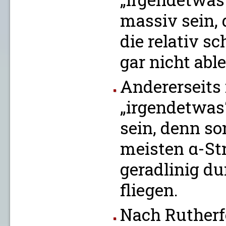
massiv sein, 
die relativ s
gar nicht ab
Andererseits
„irgendetwas“
sein, denn s
meisten α-St
geradlinig d
fliegen.
Nach Rutherf