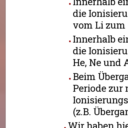
Innerhalb e
die Ionisier
vom Li zum 
Innerhalb e
die Ionisier
He, Ne und A
Beim Überga
Periode zur 
Ionisierungs
(z.B. Überg
Wir haben hie