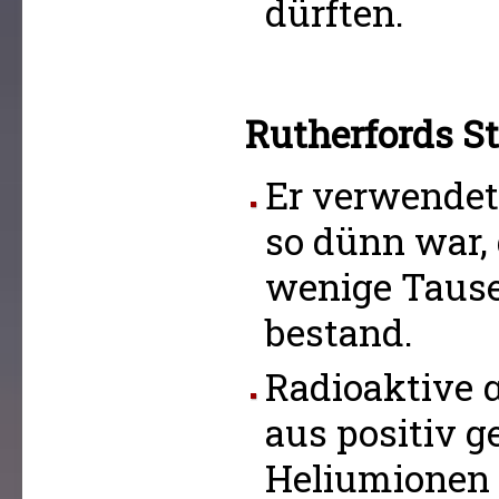
dürften.
Rutherfords S
Er verwendete
so dünn war, 
wenige Taus
bestand.
Radioaktive 
aus positiv 
Heliumionen 