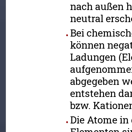
nach außen h
neutral ersch
Bei chemisc
können negat
Ladungen (El
aufgenommen
abgegeben we
entstehen da
bzw. Katione
Die Atome in
Elementen si