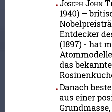
Joseph John T
1940) – britis
Nobelpreistr
Entdecker de
(1897) - hat 
Atommodelle
das bekanntes
Rosinenkuch
Danach beste
aus einer pos
Grundmasse, i