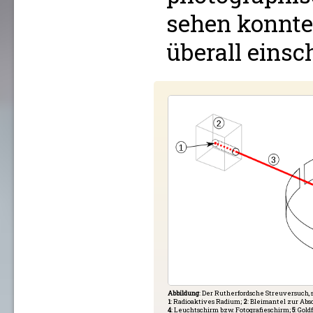
sehen konnte
überall einsc
Abbildung
: Der Rutherfordsche Streuversuch, 
1
: Radioaktives Radium;
2
: Bleimantel zur Ab
4
: Leuchtschirm bzw. Fotografieschirm;
5
: Gold