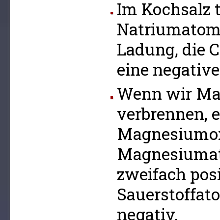
Im Kochsalz t
Natriumatome 
Ladung, die 
eine negative
Wenn wir M
verbrennen, e
Magnesiumox
Magnesiumat
zweifach posi
Sauerstoffat
negativ.