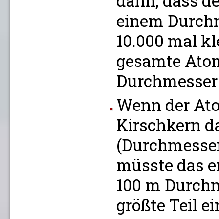
dann, dass d
einem Durchm
10.000 mal kle
gesamte Atom
Durchmesser
Wenn der At
Kirschkern d
(Durchmesser 
müsste das 
100 m Durchm
größte Teil e