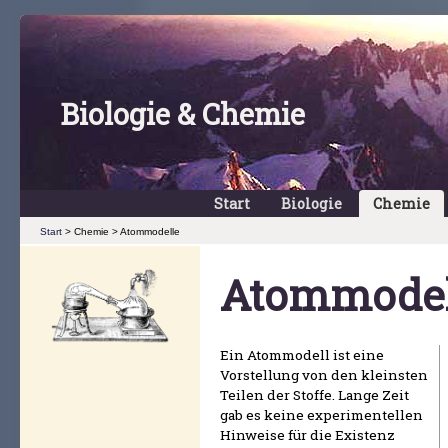
Biologie & Chemie
Start
Biologie
Chemie
Start
> Chemie > Atommodelle
Atommodel
Ein Atommodell ist eine
beobachtbare Eigenschaften
Vorstellung von den kleinsten
der Materie und experimentell
Teilen der Stoffe. Lange Zeit
gab es keine experimentellen
Hinweise für die Existenz