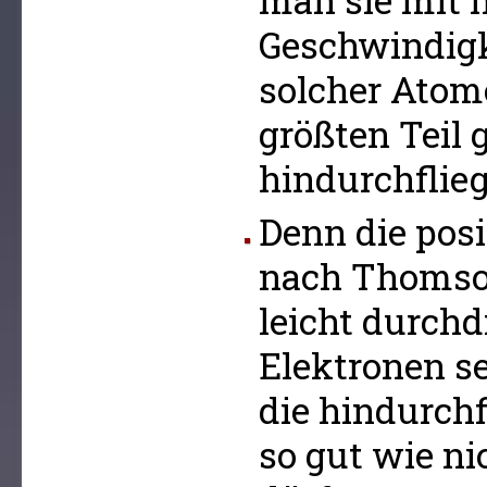
man sie mit 
Geschwindigk
solcher Atom
größten Teil 
hindurchflie
Denn die pos
nach Thomson
leicht durchd
Elektronen se
die hindurch
so gut wie ni