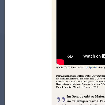
Quelle: YouTube-Video von
profgertler
• hoch
Der Quantenphysiker Hans-Peter Dürr im Ges
die Wirklichkeit total anders sehen.“ / Der Ur
Lebens / Evolution / Das Geistige als treibende
Naturwissenschaftlers / Sternenstaub und
Planck-Institut München, Sommer 1997.
Im Grunde gibt es Materi
im geläufigen Sinne. Es 