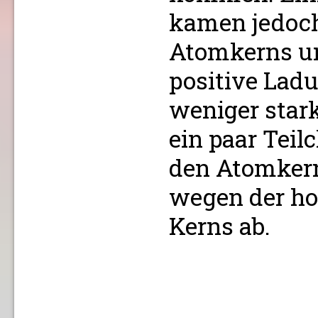
kamen jedoch
Atomkerns u
positive Lad
weniger star
ein paar Teil
den Atomkern
wegen der h
Kerns ab.