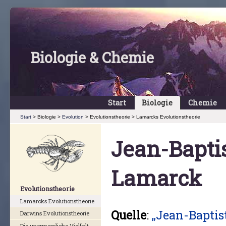
Biologie & Chemie
Start
Biologie
Chemie
Start
> Biologie >
Evolution
> Evolutionstheorie > Lamarcks Evolutionstheorie
Jean-Bapti
Lamarck
Evolutionstheorie
Lamarcks Evolutionstheorie
Quelle
:
„Jean-Baptis
Darwins Evolutionstheorie
Die unermessliche Vielfalt