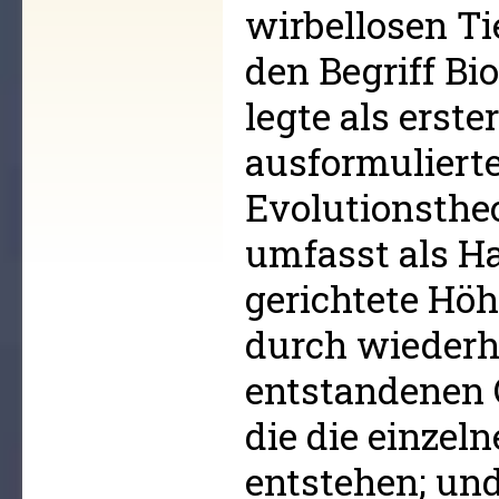
wirbellosen Ti
den Begriff Bi
legte als erste
ausformuliert
Evolutionstheo
umfasst als Ha
gerichtete Hö
durch wiederh
entstandenen 
die die einzel
entstehen; und