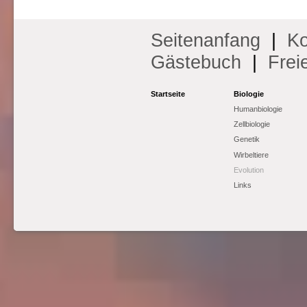
Seitenanfang
|
Ko
Gästebuch
|
Frei
Startseite
Biologie
Humanbiologie
Zellbiologie
Genetik
Wirbeltiere
Evolution
Links