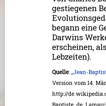
gestiegenen B
Evolutionsged
begann eine 
Darwins Werke
erscheinen, al
Lebzeiten).
Quelle
:
„Jean-Baptis
Version vom 14. Mär
http://de.wikipedia
Baptiste_de_Lamarc