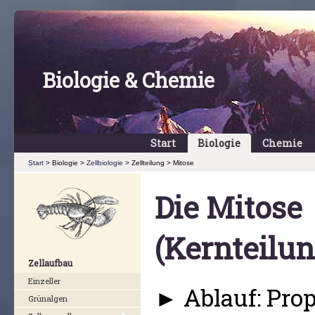
Biologie & Chemie
Start
Biologie
Chemie
Start
> Biologie >
Zellbiologie
> Zellteilung > Mitose
Die Mitose
(Kernteilun
Zellaufbau
Einzeller
► Ablauf: Pro
Grünalgen