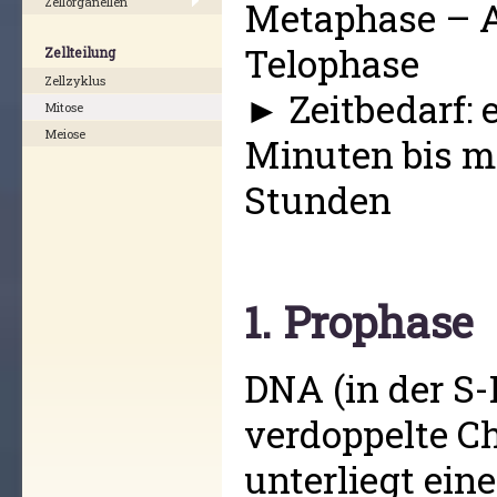
Metaphase – 
Zellorganellen
Telophase
Zellteilung
Zellzyklus
► Zeitbedarf: 
Mitose
Meiose
Minuten bis m
Stunden
1. Prophase
DNA (in der S
verdoppelte Ch
unterliegt einer