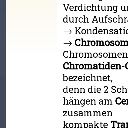
Verdichtung u
durch Aufschr
→ Kondensati
→
Chromosome
Chromosomen 
Chromatiden
bezeichnet,
denn die 2 Sc
hängen am
Ce
zusammen
kompakte
Tra