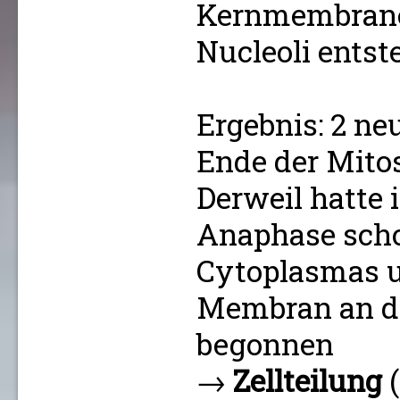
Kernmembrane
Nucleoli ents
Ergebnis: 2 ne
Ende der Mito
Derweil hatte 
Anaphase scho
Cytoplasmas u
Membran an de
begonnen
→
Zellteilung
(