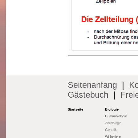
Seitenanfang
|
Ko
Gästebuch
|
Frei
Startseite
Biologie
Humanbiologie
Zellbiologie
Genetik
Wirbeltiere