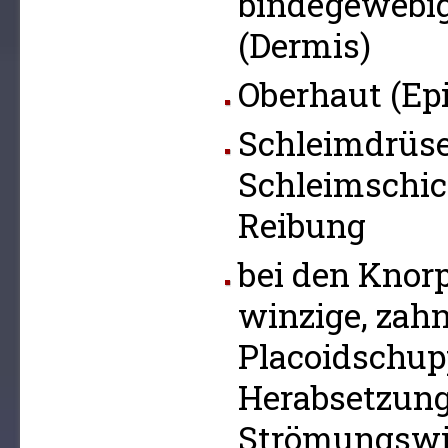
bindegewebi
(Dermis)
Oberhaut (Ep
Schleimdrüs
Schleimschic
Reibung
bei den Knor
winzige, zahn
Placoidschup
Herabsetzung
Strömungswi