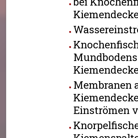
bei Knochenf
Kiemendecke
Wassereinst
Knochenfisch
Mundbodens 
Kiemendecke
Membranen a
Kiemendeckel
Einströmen 
Knorpelfische
Kiemenspalte