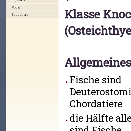
Vögel
Klasse Knoc
Säugetiere
(Osteichthye
Allgemeine
Fische sind
Deuterostomi
Chordatiere
die Hälfte all
sind Fische