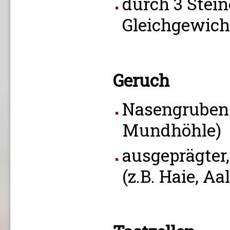
durch 3 Stei
Gleichgewic
Geruch
Nasengruben 
Mundhöhle)
ausgeprägter,
(z.B. Haie, Aa