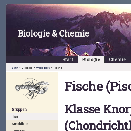
Biologie & Chemie
Start
Biologie
Chemie
Start
> Biologie >
Wirbeltiere
> Fische
Fische (Pis
Klasse Knor
Gruppen
Fische
(Chondricht
Amphibien
Reptilien