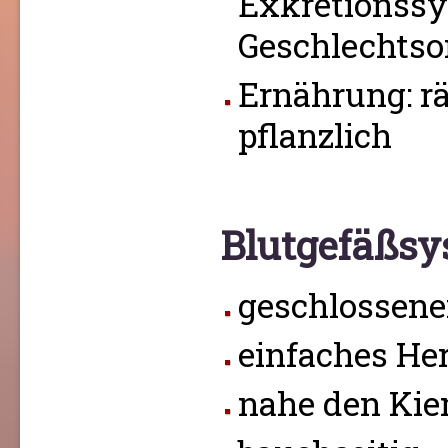
Exkretionss
Geschlechtso
Ernährung: r
pflanzlich
Blutgefäßs
geschlossener
einfaches He
nahe den Ki